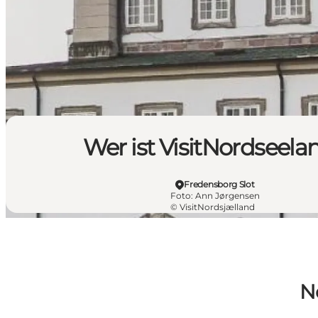
Wer ist VisitNordseela
Fredensborg Slot
Foto
:
Ann Jørgensen
©
VisitNordsjælland
N