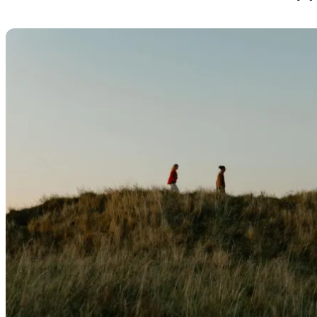
Presseraum von VisitNordseeland