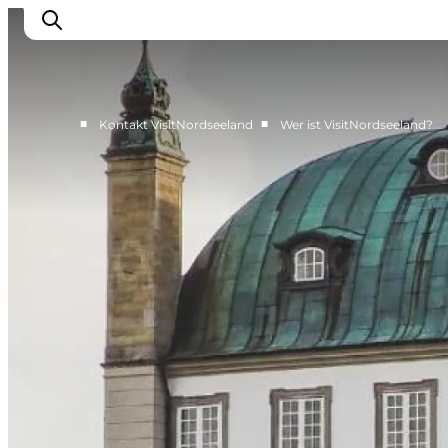
■
■
Kontakt VisitNordseeland
Wer ist VisitNordseeland?
Presse
Wer ist Wie?