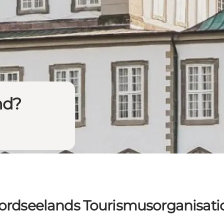
nd?
ordseelands Tourismusorganisati