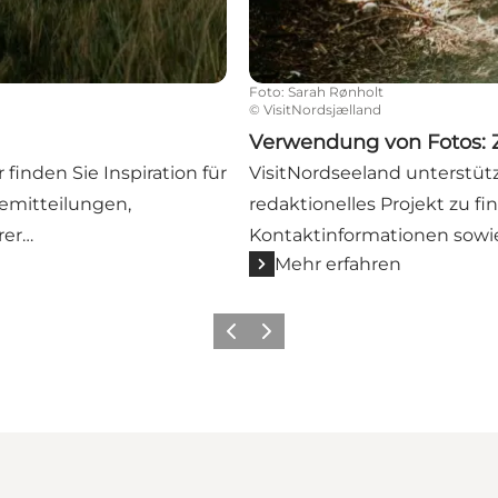
Foto
:
Sarah Rønholt
©
VisitNordsjælland
Verwendung von Fotos:
inden Sie Inspiration für
VisitNordseeland unterstütz
emitteilungen,
redaktionelles Projekt zu f
rer…
Kontaktinformationen sowie
Mehr erfahren
Zurück
Weiter