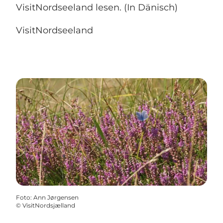
VisitNordseeland lesen. (In Dänisch)
VisitNordseeland
Foto
:
Ann Jørgensen
©
VisitNordsjælland