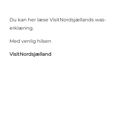
Du kan her læse VisitNordsjællands
was-
erklæring
.
Med venlig hilsen
VisitNordsjælland
Hol dir ein bisschen
Nordseeland in deinen Feed