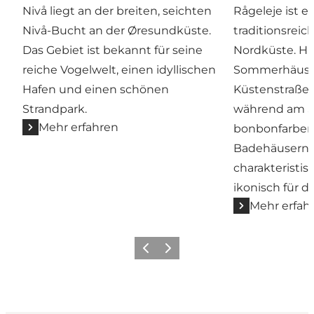
Nivå liegt an der breiten, seichten
Rågeleje ist e
Nivå-Bucht an der Øresundküste.
traditionsrei
Das Gebiet ist bekannt für seine
Nordküste. Hi
reiche Vogelwelt, einen idyllischen
Sommerhäuser
Hafen und einen schönen
Küstenstraße 
Strandpark.
während am S
Mehr erfahren
bonbonfarben 
Badehäusern 
charakteristis
ikonisch für d
Mehr erfah
Zurück
Weiter