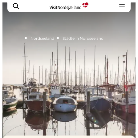
■
■
Nordseeland
Städte in Nordseeland
Highlights
Erlebnisse
Geschmack
Unterkünfte
Städte
Reiseplanung