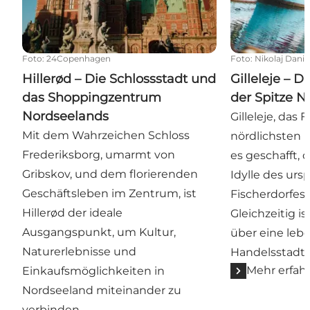
Foto
:
24Copenhagen
Foto
:
Nikolaj Danie
Hillerød – Die Schlossstadt und
Gilleleje – D
das Shoppingzentrum
der Spitze 
Nordseelands
Gilleleje, das 
Mit dem Wahrzeichen Schloss
nördlichsten 
Frederiksborg, umarmt von
es geschafft,
Gribskov, und dem florierenden
Idylle des urs
Geschäftsleben im Zentrum, ist
Fischerdorfes
Hillerød der ideale
Gleichzeitig i
Ausgangspunkt, um Kultur,
über eine leb
Naturerlebnisse und
Handelsstadt.
Mehr erfah
Einkaufsmöglichkeiten in
Nordseeland miteinander zu
verbinden.