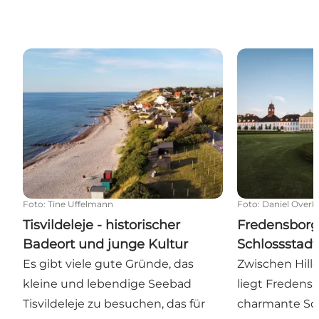
Tisvildeleje - historischer Badeort und junge Kultur
Fredensborg –
Foto
:
Tine Uffelmann
Foto
:
Daniel Overb
Tisvildeleje - historischer
Fredensborg
Badeort und junge Kultur
Schlossstad
Es gibt viele gute Gründe, das
Zwischen Hill
kleine und lebendige Seebad
liegt Fredensb
Tisvildeleje zu besuchen, das für
charmante Sch