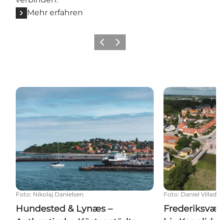
Mehr erfahren
Zurück
Weiter
Hundested & Lynæs – Authentische Küstenstädte 
Frederiksværk 
Foto
:
Nikolaj Danielsen
Foto
:
Daniel Villad
Hundested & Lynæs –
Frederiksvæ