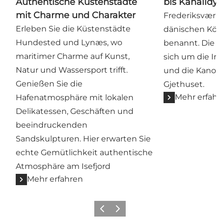
Authentische Küstenstädte
bis Kanalidyl
mit Charme und Charakter
Frederiksværk
Erleben Sie die Küstenstädte
dänischen Kön
Hundested und Lynæs, wo
benannt. Die 
maritimer Charme auf Kunst,
sich um die In
Natur und Wassersport trifft.
und die Kano
Genießen Sie die
Gjethuset.
Mehr erfah
Hafenatmosphäre mit lokalen
Delikatessen, Geschäften und
beeindruckenden
Sandskulpturen. Hier erwarten Sie
echte Gemütlichkeit authentische
Atmosphäre am Isefjord
Mehr erfahren
Zurück
Weiter