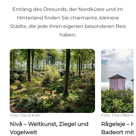
Entlang des Öresunds, der Nordküste und im
Hinterland finden Sie charmante, kleinere
Städte, die jede ihren eigenen besonderen Reiz
haben.
Nivå – Weltkunst, Ziegel und Vogelwelt
Rågeleje – Hi
Foto
:
David Kahr
Foto
:
Tine Uffelma
Nivå – Weltkunst, Ziegel und
Rågeleje – H
Vogelwelt
Badeort mit