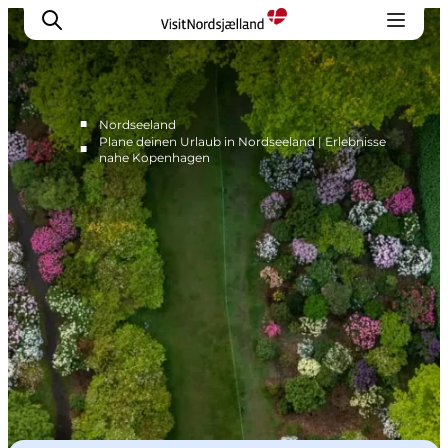
■
Nordseeland
Plane deinen Urlaub in Nordseeland | Erlebnisse
■
nahe Kopenhagen
Highlights
Erlebnisse
Geschmack
Unterkünfte
Städte
Reiseplanung