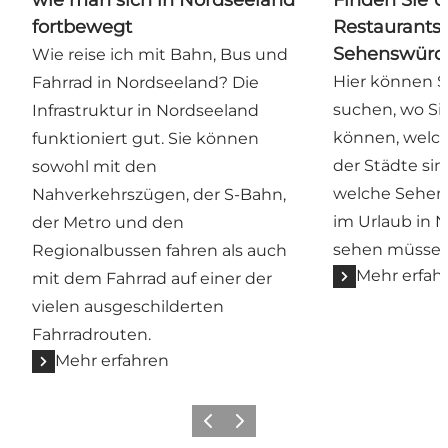
wie man sich in Nordseeland
Finden Sie U
fortbewegt
Restaurants
Sehenswürdi
Wie reise ich mit Bahn, Bus und
Hier können S
Fahrrad in Nordseeland? Die
suchen, wo Si
Infrastruktur in Nordseeland
können, welch
funktioniert gut. Sie können
der Städte sin
sowohl mit den
welche Sehen
Nahverkehrszügen, der S-Bahn,
im Urlaub in 
der Metro und den
sehen müssen
Regionalbussen fahren als auch
Mehr erfah
mit dem Fahrrad auf einer der
vielen ausgeschilderten
Fahrradrouten.
Mehr erfahren
Zurück
Weiter