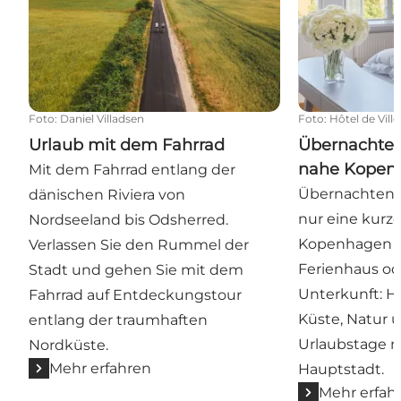
Foto
:
Daniel Villadsen
Foto
:
Hôtel de Ville
Urlaub mit dem Fahrrad
Übernachten
nahe Kopen
Mit dem Fahrrad entlang der
Übernachten S
dänischen Riviera von
nur eine kurz
Nordseeland bis Odsherred.
Kopenhagen en
Verlassen Sie den Rummel der
Ferienhaus o
Stadt und gehen Sie mit dem
Unterkunft: Hi
Fahrrad auf Entdeckungstour
Küste, Natur 
entlang der traumhaften
Urlaubstage m
Nordküste.
Mehr erfahren
Hauptstadt.
Mehr erfah