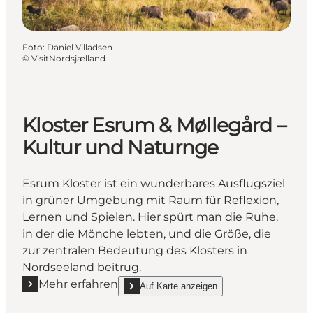
Foto
:
Daniel Villadsen
©
VisitNordsjælland
Kloster Esrum & Møllegård –
Kultur und Naturnge
Esrum Kloster ist ein wunderbares Ausflugsziel
in grüner Umgebung mit Raum für Reflexion,
Lernen und Spielen. Hier spürt man die Ruhe,
in der die Mönche lebten, und die Größe, die
zur zentralen Bedeutung des Klosters in
Nordseeland beitrug.
Mehr erfahren
Auf Karte anzeigen
Mehr erfahren "Kloster Esrum & Møllegård – Kultur
show Kloster Esrum & Møllegård – Kultur und