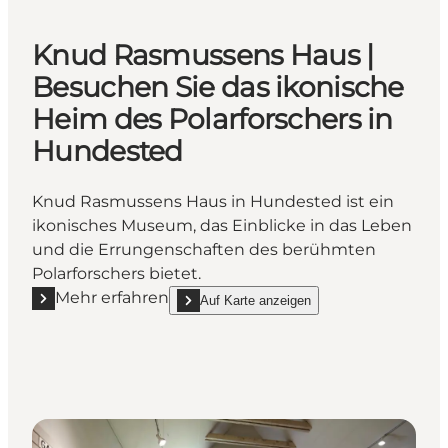
Knud Rasmussens Haus |
Besuchen Sie das ikonische
Heim des Polarforschers in
Hundested
Knud Rasmussens Haus in Hundested ist ein
ikonisches Museum, das Einblicke in das Leben
und die Errungenschaften des berühmten
Polarforschers bietet.
Mehr erfahren
Auf Karte anzeigen
Mehr erfahren "Knud Rasmussens Haus | Besuchen S
show Knud Rasmussens Haus | Besuchen Sie d