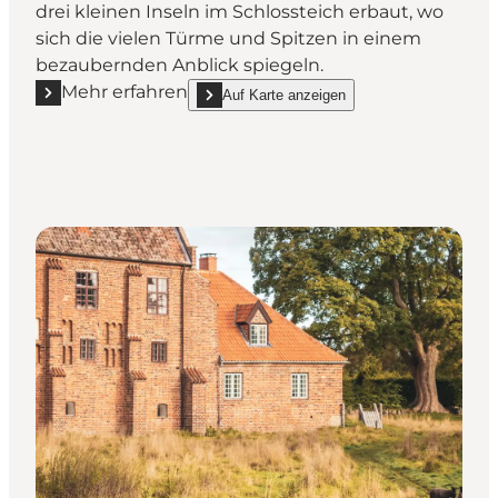
drei kleinen Inseln im Schlossteich erbaut, wo
sich die vielen Türme und Spitzen in einem
bezaubernden Anblick spiegeln.
Mehr erfahren
Auf Karte anzeigen
Mehr erfahren "Schloss Frederiksborg - 500 Jahre d
show Schloss Frederiksborg - 500 Jahre däni