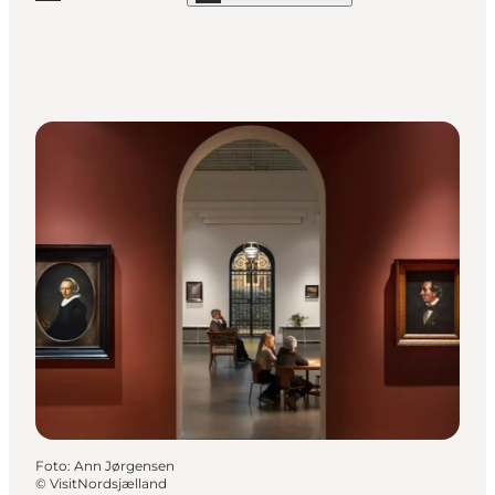
Foto
:
Ann Jørgensen
©
VisitNordsjælland