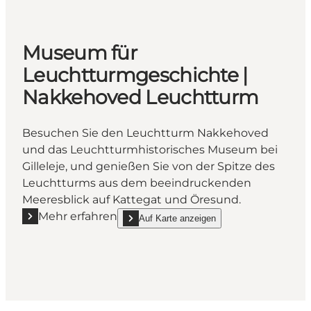
Museum für
Leuchtturmgeschichte |
Nakkehoved Leuchtturm
Besuchen Sie den Leuchtturm Nakkehoved
und das Leuchtturmhistorisches Museum bei
Gilleleje, und genießen Sie von der Spitze des
Leuchtturms aus dem beeindruckenden
Meeresblick auf Kattegat und Öresund.
Mehr erfahren
Auf Karte anzeigen
Mehr erfahren "Museum für Leuchtturmgeschichte
show Museum für Leuchtturmgeschichte | Na