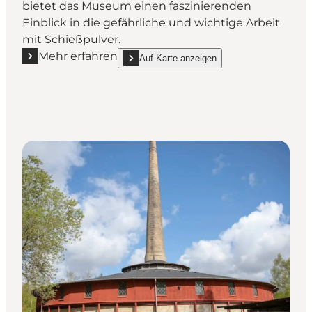
bietet das Museum einen faszinierenden
Einblick in die gefährliche und wichtige Arbeit
mit Schießpulver.
Mehr erfahren
Auf Karte anzeigen
Mehr erfahren "KRUDT | Pulvermühlen-Museum in Fr
show KRUDT | Pulvermühlen-Museum in Frederi