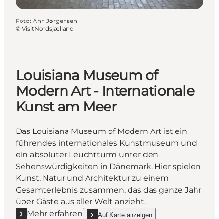
Foto
:
Ann Jørgensen
©
VisitNordsjælland
Louisiana Museum of
Modern Art - Internationale
Kunst am Meer
Das Louisiana Museum of Modern Art ist ein
führendes internationales Kunstmuseum und
ein absoluter Leuchtturm unter den
Sehenswürdigkeiten in Dänemark. Hier spielen
Kunst, Natur und Architektur zu einem
Gesamterlebnis zusammen, das das ganze Jahr
über Gäste aus aller Welt anzieht.
Mehr erfahren
Auf Karte anzeigen
Mehr erfahren "Louisiana Museum of Modern Art - I
show Louisiana Museum of Modern Art - Inter