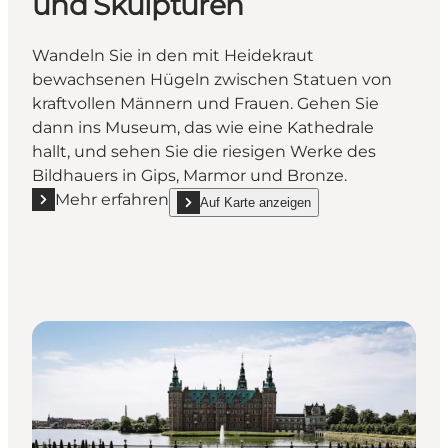
und Skulpturen
Wandeln Sie in den mit Heidekraut
bewachsenen Hügeln zwischen Statuen von
kraftvollen Männern und Frauen. Gehen Sie
dann ins Museum, das wie eine Kathedrale
hallt, und sehen Sie die riesigen Werke des
Bildhauers in Gips, Marmor und Bronze.
Mehr erfahren
Auf Karte anzeigen
Mehr erfahren "Rudolph Tegner´s Museum & Skulpt
show Rudolph Tegner´s Museum & Skulpturenp