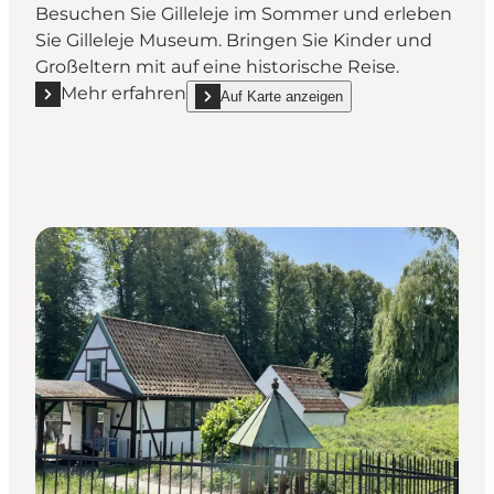
Besuchen Sie Gilleleje im Sommer und erleben
Sie Gilleleje Museum. Bringen Sie Kinder und
Großeltern mit auf eine historische Reise.
Mehr erfahren
Auf Karte anzeigen
Mehr erfahren "Gilleleje Museum - Museum Nordsjæ
show Gilleleje Museum - Museum Nordsjælla