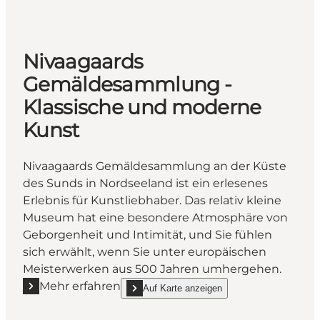
Nivaagaards
Gemäldesammlung -
Klassische und moderne
Kunst
Nivaagaards Gemäldesammlung an der Küste
des Sunds in Nordseeland ist ein erlesenes
Erlebnis für Kunstliebhaber. Das relativ kleine
Museum hat eine besondere Atmosphäre von
Geborgenheit und Intimität, und Sie fühlen
sich erwählt, wenn Sie unter europäischen
Meisterwerken aus 500 Jahren umhergehen.
Mehr erfahren
Auf Karte anzeigen
Mehr erfahren "Nivaagaards Gemäldesammlung - K
show Nivaagaards Gemäldesammlung - Klass