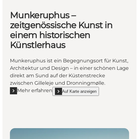
Munkeruphus –
zeitgenössische Kunst in
einem historischen
Künstlerhaus
Munkeruphus ist ein Begegnungsort für Kunst,
Architektur und Design – in einer schönen Lage
direkt am Sund auf der Küstenstrecke
zwischen Gilleleje und Dronningmølle.
Mehr erfahren
Auf Karte anzeigen
Mehr erfahren "Munkeruphus – zeitgenössische Kuns
show Munkeruphus – zeitgenössische Kunst in