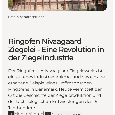
Foto
:
VisitNordsjælland
Ringofen Nivaagaard
Ziegelei - Eine Revolution in
der Ziegelindustrie
Der Ringofen des Nivaagaard Ziegelewerks ist
ein seltenes Industriedenkmal und das einzige
erhaltene Beispiel eines Hoffmannschen
Ringofens in Dänemark. Heute vermittelt der
Ort die Geschichte der Ziegelproduktion und
der technologischen Entwicklungen des 19.
Jahrhunderts.
Mehr erfahren
Auf Karte anzeigen