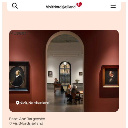
Museen
Highlights
Erlebnisse
Geschmack
Unterkünfte
Städte
Reiseplanung
Nivå, Nordseeland
Foto
:
Ann Jørgensen
©
VisitNordsjælland