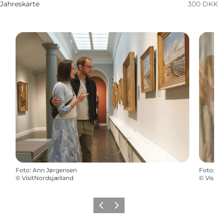
Jahreskarte
300 DKK
Foto
:
Ann Jørgensen
Foto
:
©
VisitNordsjælland
©
Visi
Zurück
Weiter