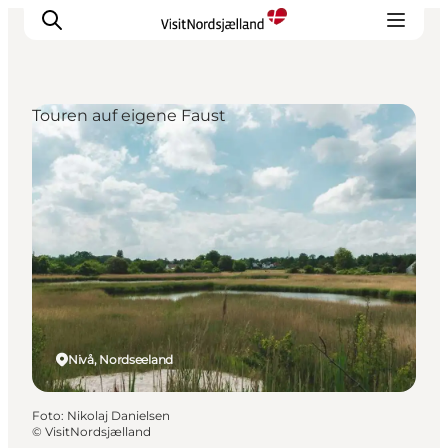
Touren auf eigene Faust
Highlights
Erlebnisse
Geschmack
Unterkünfte
Städte
Reiseplanung
Nivå, Nordseeland
Foto
:
Nikolaj Danielsen
©
VisitNordsjælland