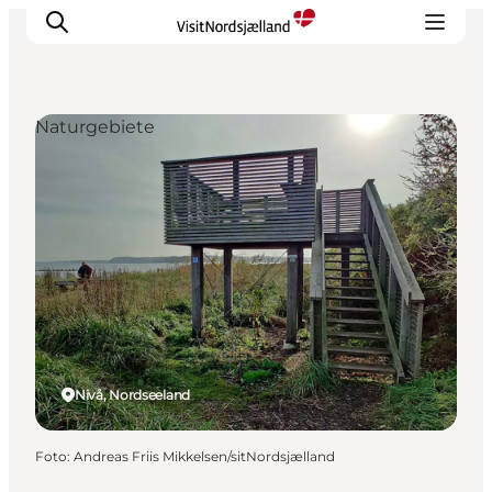
Naturgebiete
Highlights
Erlebnisse
Geschmack
Unterkünfte
Städte
Reiseplanung
Nivå, Nordseeland
Foto
:
Andreas Friis Mikkelsen/sitNordsjælland