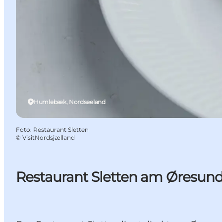
Humlebæk, Nordseeland
Foto
:
Restaurant Sletten
©
VisitNordsjælland
Restaurant Sletten am Øresun