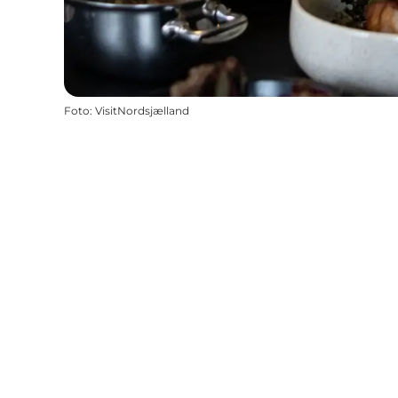
Foto
:
VisitNordsjælland