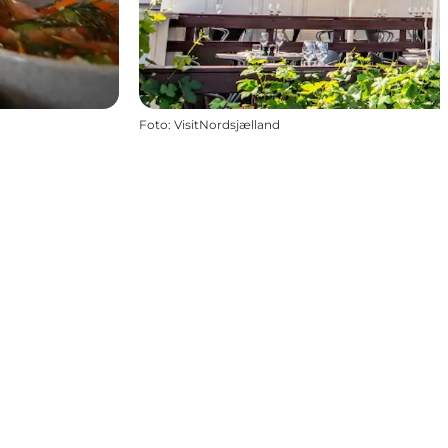
Foto
:
VisitNordsjælland