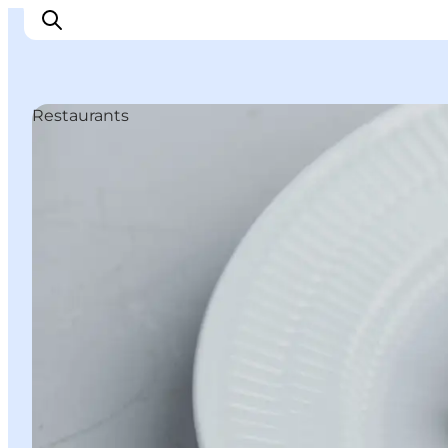
Restaurants
Highlights
Erlebnisse
Geschmack
Unterkünfte
Städte
Reiseplanung