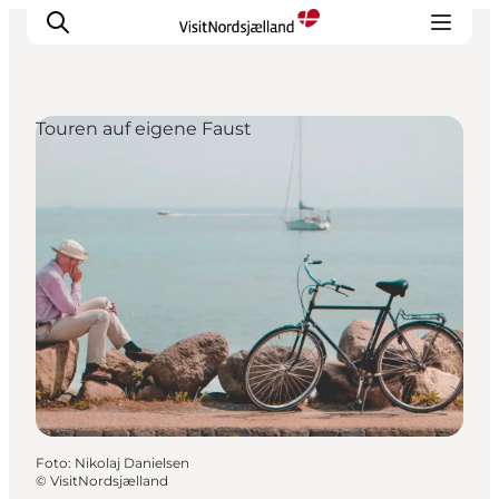
Touren auf eigene Faust
Highlights
Erlebnisse
Geschmack
Unterkünfte
Städte
Reiseplanung
Foto
:
Nikolaj Danielsen
©
VisitNordsjælland