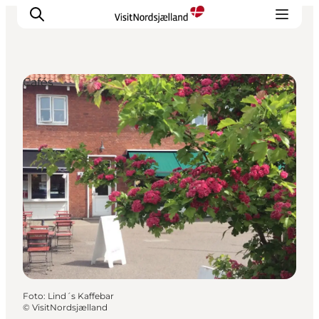
Cafés
Highlights
Erlebnisse
Geschmack
Unterkünfte
Städte
Reiseplanung
Foto
:
Lind´s Kaffebar
©
VisitNordsjælland