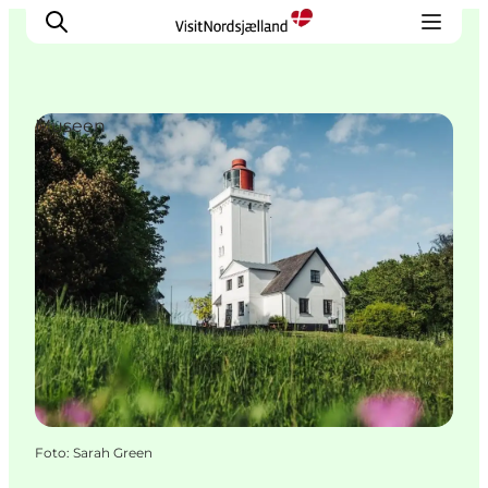
Museen
Highlights
Erlebnisse
Geschmack
Unterkünfte
Städte
Reiseplanung
Foto
:
Sarah Green