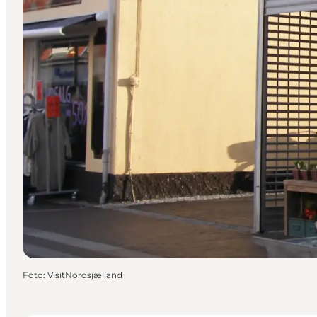
Foto
:
VisitNordsjælland