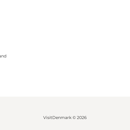
and
VisitDenmark ©
2026