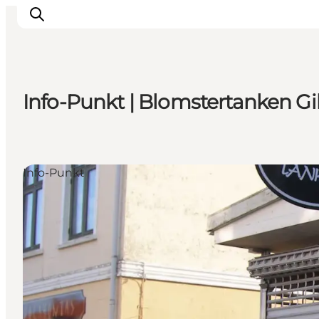
Info-Punkt | Blomstertanken Gil
Highlights
Erlebnisse
Geschmack
Info-Punkt
Unterkünfte
Städte
Reiseplanung