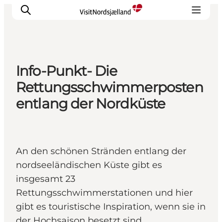
Info-Punkt- Die
Highlights
Rettungsschwimmerposten
Erlebnisse
entlang der Nordküste
Geschmack
Unterkünfte
Städte
An den schönen Stränden entlang der
Reiseplanung
nordseeländischen Küste gibt es
insgesamt 23
Rettungsschwimmerstationen und hier
gibt es touristische Inspiration, wenn sie in
der Hochsaison besetzt sind.