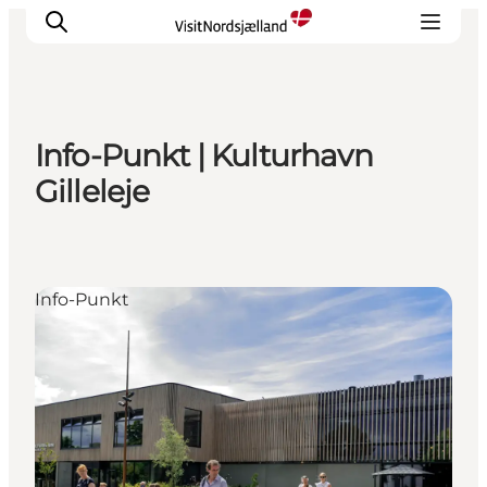
Info-Punkt | Kulturhavn
Highlights
Gilleleje
Erlebnisse
Geschmack
Unterkünfte
Info-Punkt
Städte
Reiseplanung