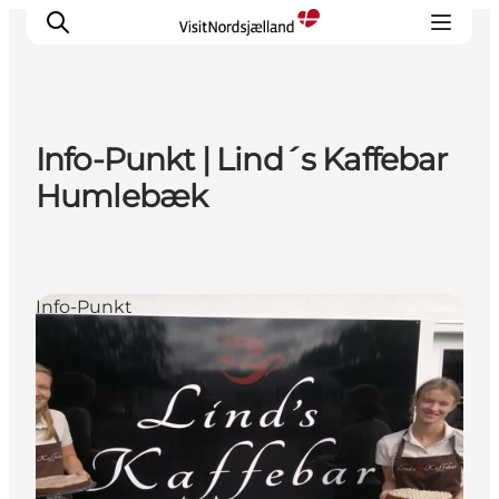
Info-Punkt | Lind´s Kaffebar
Highlights
Humlebæk
Erlebnisse
Geschmack
Unterkünfte
Info-Punkt
Städte
Reiseplanung