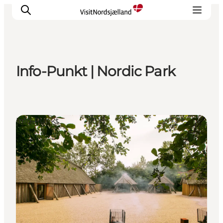
Info-Punkt | Nordic Park
Highlights
Erlebnisse
Geschmack
Info-Punkt
Unterkünfte
Städte
Reiseplanung