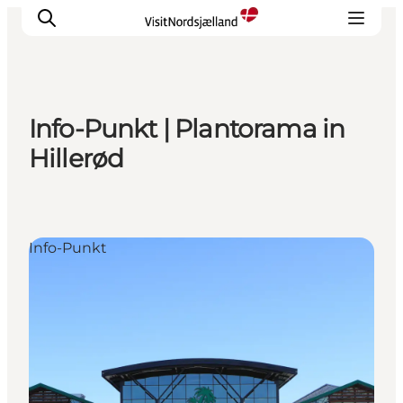
Info-Punkt | Plantorama in
Highlights
Hillerød
Erlebnisse
Geschmack
Unterkünfte
Info-Punkt
Städte
Reiseplanung