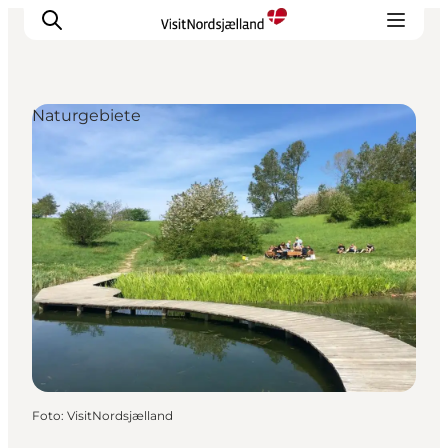
Naturgebiete
Highlights
Erlebnisse
Geschmack
Unterkünfte
Städte
Reiseplanung
Foto
:
VisitNordsjælland