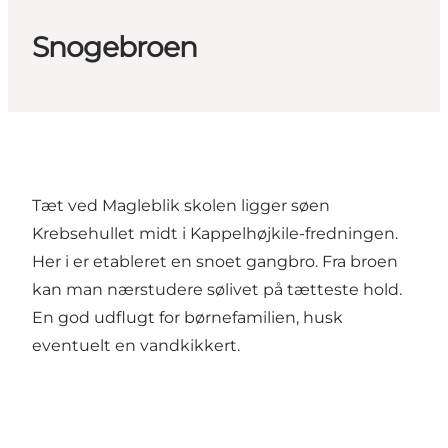
Snogebroen
Tæt ved Magleblik skolen ligger søen
Krebsehullet midt i Kappelhøjkile-fredningen.
Her i er etableret en snoet gangbro. Fra broen
kan man nærstudere sølivet på tætteste hold.
En god udflugt for børnefamilien, husk
eventuelt en vandkikkert.