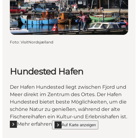
Foto
:
VisitNordsjælland
Hundested Hafen
Der Hafen Hundested liegt zwischen Fjord und
Meer direkt im Zentrum des Ortes. Der Hafen
Hundested bietet beste Möglichkeiten, um die
schöne Natur zu genießen, während der alte
Fischereihafen ein Kultur-und Erlebnishafen ist.
Mehr erfahren
Auf Karte anzeigen
Mehr erfahren "Hundested Hafen"
show Hundested Hafen on_map