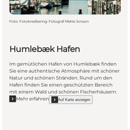
Foto
:
Fotokreditering: Fotograf Mette Jonson
Humlebæk Hafen
Im gemütlichen Hafen von Humlebæk finden
Sie eine authentische Atmosphäre mit schöner
Natur und schönen Stränden. Rund um den
Hafen finden Sie einen geschützten Bereich
mit einem Wald und schönen Fischerhäusern.
Mehr erfahren
Auf Karte anzeigen
Mehr erfahren "Humlebæk Hafen"
show Humlebæk Hafen on_map