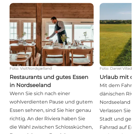
Restaurants und gutes Essen in Nordseeland
Urlaub mit de
Foto
:
VisitNordsjælland
Foto
:
Daniel Villad
Restaurants und gutes Essen
Urlaub mit 
in Nordseeland
Mit dem Fahrr
Wenn Sie sich nach einer
dänischen Riv
wohlverdienten Pause und gutem
Nordseeland b
Essen sehnen, sind Sie hier genau
Verlassen Sie
richtig. An der Riviera haben Sie
Stadt und ge
die Wahl zwischen Schlossküchen,
Fahrrad auf E