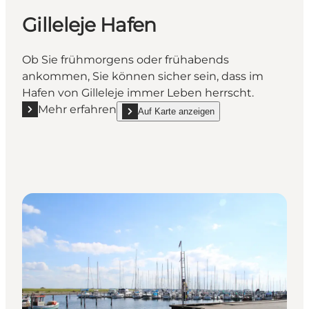
Gilleleje Hafen
Ob Sie frühmorgens oder frühabends
ankommen, Sie können sicher sein, dass im
Hafen von Gilleleje immer Leben herrscht.
Mehr erfahren
Auf Karte anzeigen
Mehr erfahren "Gilleleje Hafen"
show Gilleleje Hafen on_map