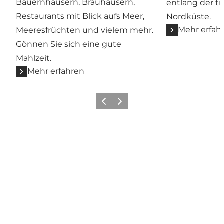
Bauernhäusern, Brauhäusern,
entlang der t
Restaurants mit Blick aufs Meer,
Nordküste.
Mehr erfah
Meeresfrüchten und vielem mehr.
Gönnen Sie sich eine gute
Mahlzeit.
Mehr erfahren
Zurück
Weiter
Hol dir ein bisschen
Nordseeland in deinen Feed