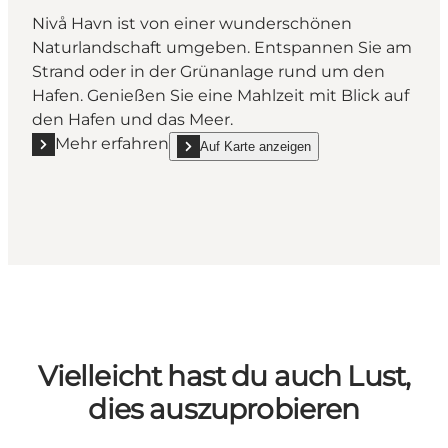
Nivå Havn ist von einer wunderschönen
Naturlandschaft umgeben. Entspannen Sie am
Strand oder in der Grünanlage rund um den
Hafen. Genießen Sie eine Mahlzeit mit Blick auf
den Hafen und das Meer.
Mehr erfahren
Auf Karte anzeigen
Mehr erfahren "Nivå Hafen"
show Nivå Hafen on_map
Vielleicht hast du auch Lust,
dies auszuprobieren