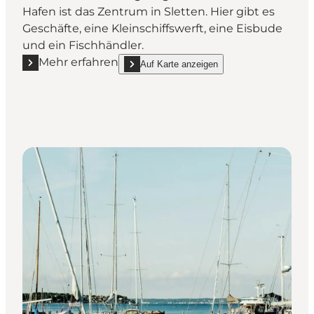
Hafen ist das Zentrum in Sletten. Hier gibt es
Geschäfte, eine Kleinschiffswerft, eine Eisbude
und ein Fischhändler.
Mehr erfahren
Auf Karte anzeigen
Mehr erfahren "Hafen Sletten"
show Hafen Sletten on_map