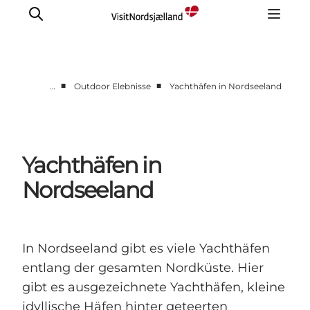
■
■
…
Outdoor Elebnisse
Yachthäfen in Nordseeland
Highlights
Erlebnisse
Geschmack
Yachthäfen in
Unterkünfte
Nordseeland
Städte
Reiseplanung
In Nordseeland gibt es viele Yachthäfen
entlang der gesamten Nordküste. Hier
gibt es ausgezeichnete Yachthäfen, kleine
idyllische Häfen hinter geteerten