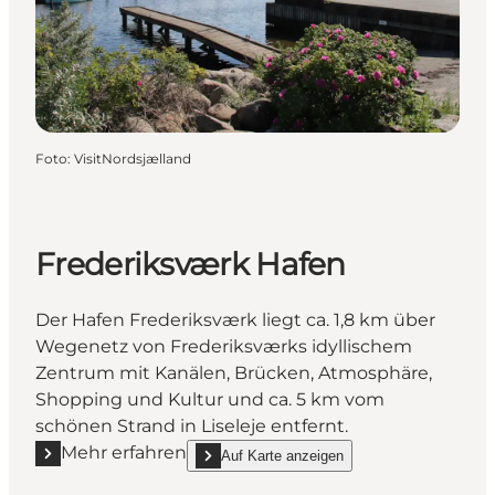
Foto
:
VisitNordsjælland
Frederiksværk Hafen
Der Hafen Frederiksværk liegt ca. 1,8 km über
Wegenetz von Frederiksværks idyllischem
Zentrum mit Kanälen, Brücken, Atmosphäre,
Shopping und Kultur und ca. 5 km vom
schönen Strand in Liseleje entfernt.
Mehr erfahren
Auf Karte anzeigen
Mehr erfahren "Frederiksværk Hafen"
show Frederiksværk Hafen on_map