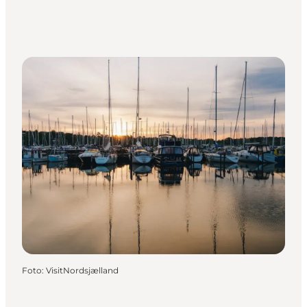
Foto
:
VisitNordsjælland