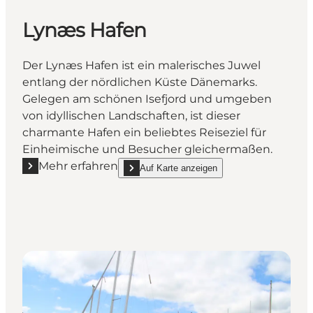
Lynæs Hafen
Der Lynæs Hafen ist ein malerisches Juwel
entlang der nördlichen Küste Dänemarks.
Gelegen am schönen Isefjord und umgeben
von idyllischen Landschaften, ist dieser
charmante Hafen ein beliebtes Reiseziel für
Einheimische und Besucher gleichermaßen.
Mehr erfahren
Auf Karte anzeigen
Mehr erfahren "Lynæs Hafen"
show Lynæs Hafen on_map