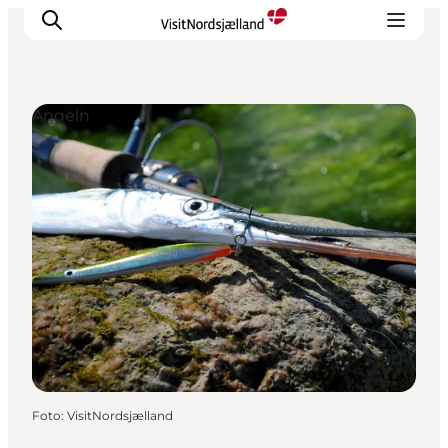
Angeln
Highlights
Erlebnisse
Geschmack
Unterkünfte
Städte
Reiseplanung
Foto
:
VisitNordsjælland