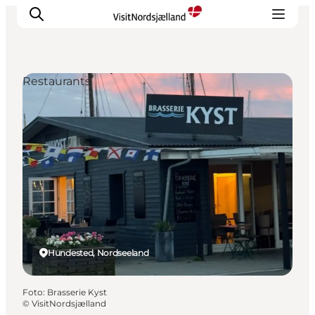
Restaurants
Highlights
Erlebnisse
Geschmack
Unterkünfte
Städte
Reiseplanung
Hundested, Nordseeland
Foto
:
Brasserie Kyst
©
VisitNordsjælland