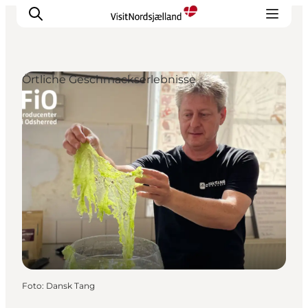
Örtliche Geschmackserlebnisse
Highlights
Erlebnisse
Geschmack
Unterkünfte
Städte
Reiseplanung
Foto
:
Dansk Tang