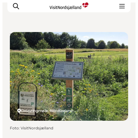
Touren auf eigene Faust
Highlights
Erlebnisse
Geschmack
Unterkünfte
Städte
Reiseplanung
Dronningmølle, Nordseeland
Foto
:
VisitNordsjælland