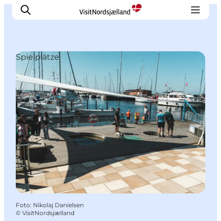
Spielplätze
Highlights
Erlebnisse
Geschmack
Unterkünfte
Städte
Reiseplanung
Foto
:
Nikolaj Danielsen
©
VisitNordsjælland