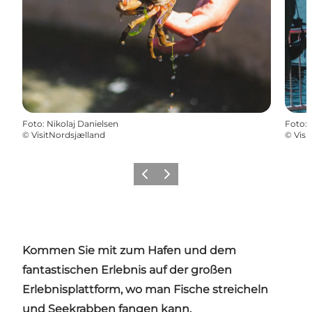
Foto
:
Nikolaj Danielsen
Foto
:
©
VisitNordsjælland
©
Visi
Zurück
Weiter
Kommen Sie mit zum Hafen und dem
fantastischen Erlebnis auf der großen
Erlebnisplattform, wo man Fische streicheln
und Seekrabben fangen kann.