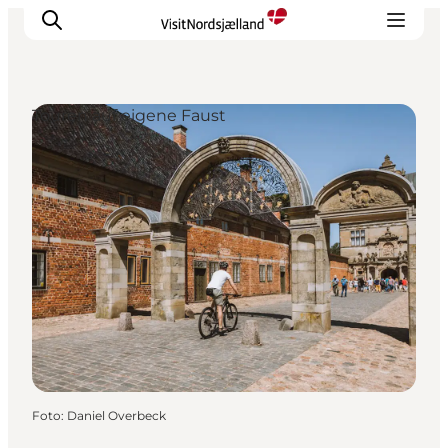
Touren auf eigene Faust
Highlights
Erlebnisse
Geschmack
Unterkünfte
Städte
Reiseplanung
Foto
:
Daniel Overbeck