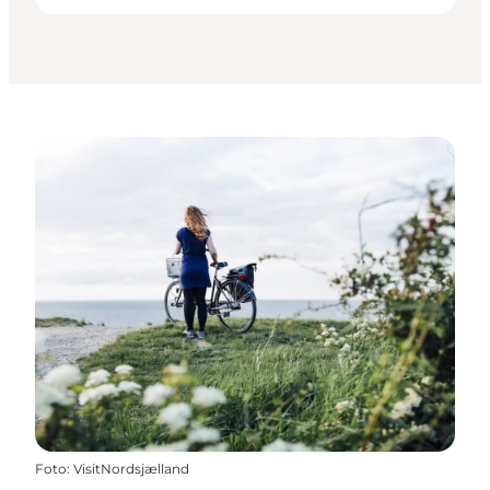
Foto
:
VisitNordsjælland