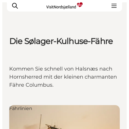
Die Sølager-Kulhuse-Fähre
Highlights
Erlebnisse
Geschmack
Kommen Sie schnell von Halsnæs nach
Unterkünfte
Hornsherred mit der kleinen charmanten
Städte
Fähre Columbus.
Reiseplanung
Fährlinien