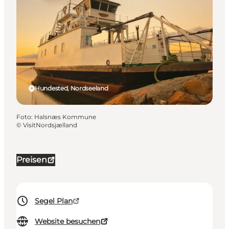
Hundested, Nordseeland
Foto
:
Halsnæs Kommune
©
VisitNordsjælland
Preisen
Segel Plan
Website besuchen