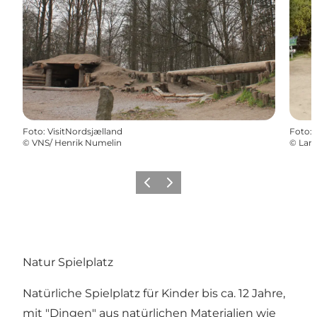
Foto
:
VisitNordsjælland
Foto
:
©
VNS/ Henrik Numelin
©
Lars
Zurück
Weiter
Natur Spielplatz
Natürliche Spielplatz für Kinder bis ca. 12 Jahre,
mit "Dingen" aus natürlichen Materialien wie