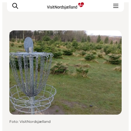
Sport und Aktivitäten
Highlights
Erlebnisse
Geschmack
Unterkünfte
Städte
Reiseplanung
Foto
:
VisitNordsjælland