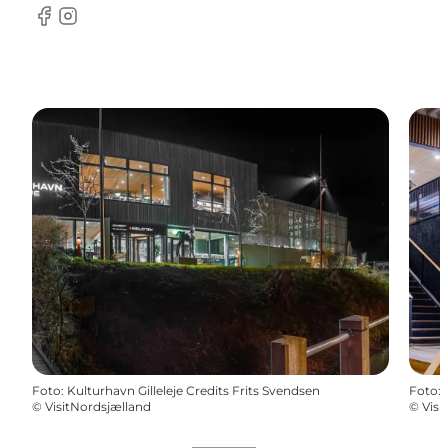
Facebook
Instagram
Foto
:
Kulturhavn Gilleleje Credits Frits Svendsen
Foto
:
©
VisitNordsjælland
©
Visi