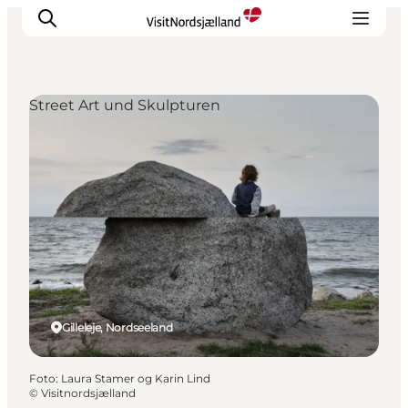
Street Art und Skulpturen
Highlights
Erlebnisse
Geschmack
Unterkünfte
Städte
Reiseplanung
Gilleleje, Nordseeland
Foto
:
Laura Stamer og Karin Lind
©
Visitnordsjælland