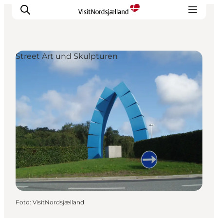
Street Art und Skulpturen
Highlights
Erlebnisse
Geschmack
Unterkünfte
Städte
Reiseplanung
Foto
:
VisitNordsjælland