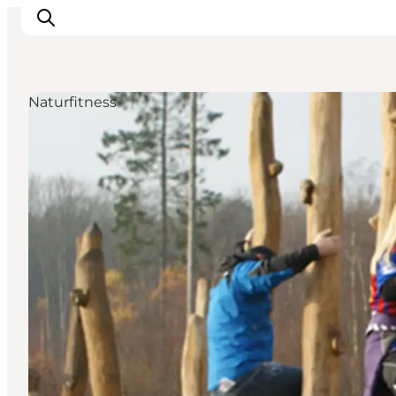
Naturfitness
Highlights
Erlebnisse
Geschmack
Unterkünfte
Städte
Reiseplanung