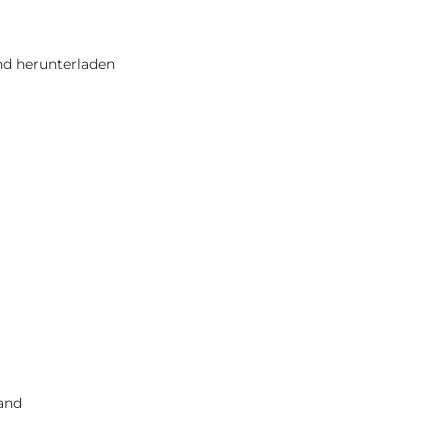
nd herunterladen
and