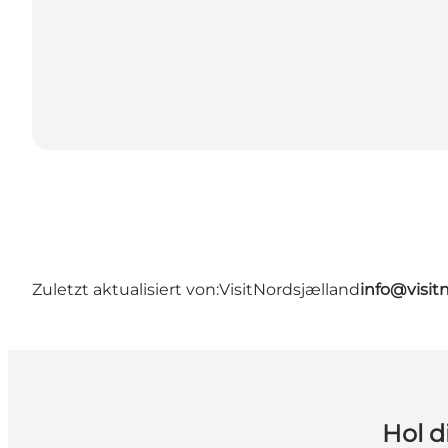
Zuletzt aktualisiert von:
VisitNordsjælland
info@visit
Hol d