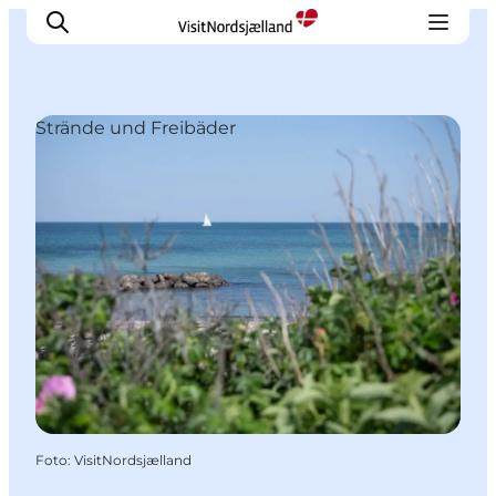
Strände und Freibäder
Highlights
Erlebnisse
Geschmack
Unterkünfte
Städte
Reiseplanung
Foto
:
VisitNordsjælland