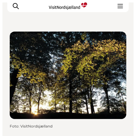
Naturgebiete
Highlights
Erlebnisse
Geschmack
Unterkünfte
Städte
Reiseplanung
Foto
:
VisitNordsjælland