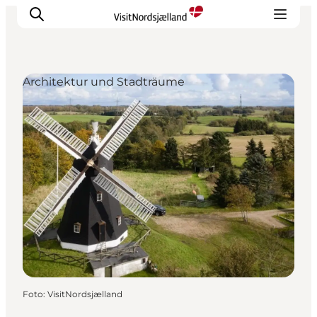
Architektur und Stadträume
Highlights
Erlebnisse
Geschmack
Unterkünfte
Städte
Reiseplanung
Foto
:
VisitNordsjælland