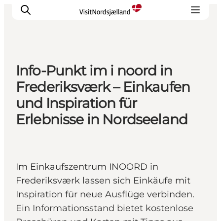
Info-Punkt im i noord in
Highlights
Frederiksværk – Einkaufen
Erlebnisse
und Inspiration für
Geschmack
Erlebnisse in Nordseeland
Unterkünfte
Städte
Reiseplanung
Im Einkaufszentrum INOORD in
Frederiksværk lassen sich Einkäufe mit
Inspiration für neue Ausflüge verbinden.
Ein Informationsstand bietet kostenlose