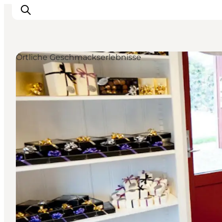
Örtliche Geschmackserlebnisse
Highlights
Erlebnisse
Geschmack
Unterkünfte
Städte
Reiseplanung