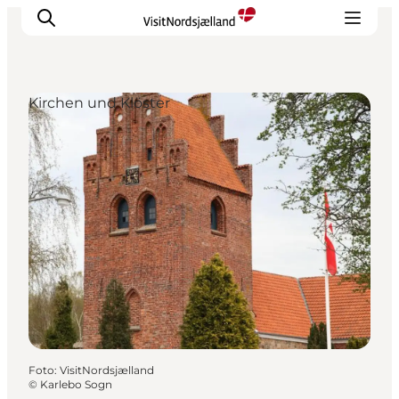
Kirchen und Klöster
Highlights
Erlebnisse
Geschmack
Unterkünfte
Städte
Reiseplanung
Foto
:
VisitNordsjælland
©
Karlebo Sogn