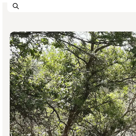
Naturgebiete
Highlights
Erlebnisse
Geschmack
Unterkünfte
Städte
Reiseplanung