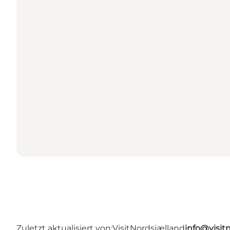
Zuletzt aktualisiert von:
VisitNordsjælland
info@visit