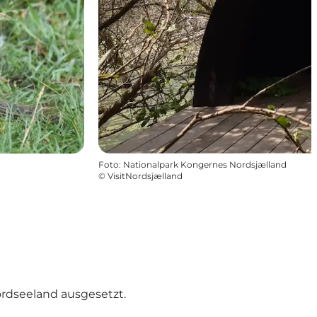
Foto
:
Nationalpark Kongernes Nordsjælland
©
VisitNordsjælland
ordseeland ausgesetzt.