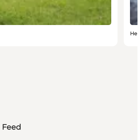
Hea
n Feed