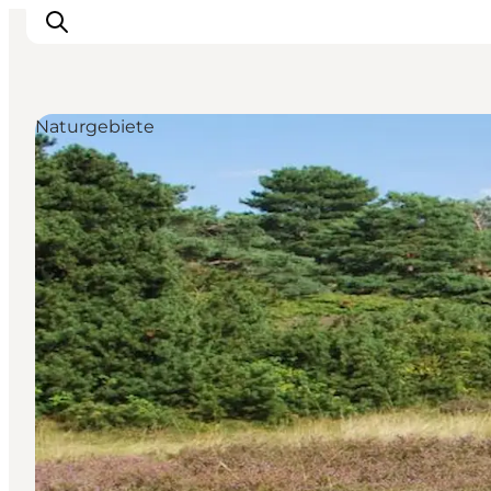
Naturgebiete
Highlights
Erlebnisse
Geschmack
Unterkünfte
Städte
Reiseplanung