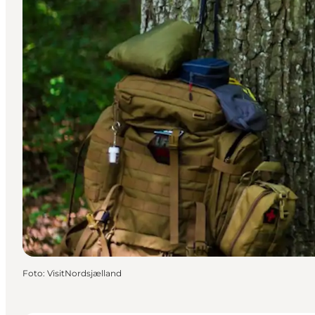
Foto
:
VisitNordsjælland