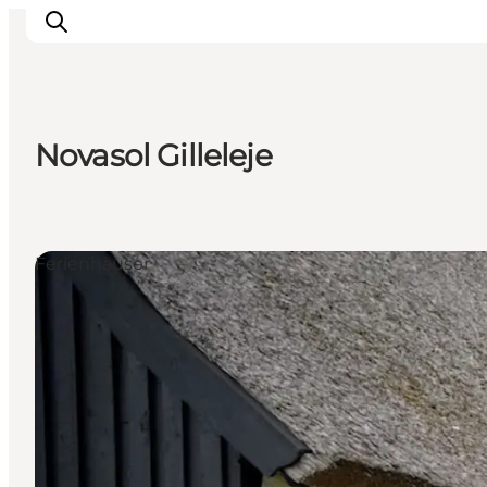
Novasol Gilleleje
Highlights
Erlebnisse
Geschmack
Ferienhäuser
Unterkünfte
Städte
Reiseplanung