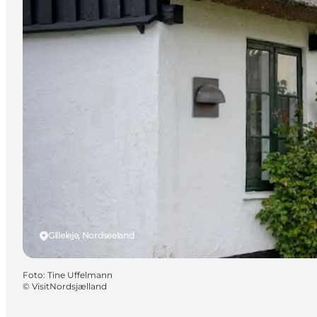
Gilleleje, Nordseeland
Foto
:
Tine Uffelmann
©
VisitNordsjælland