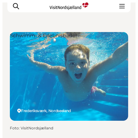
Schwimm- & Erlebnisbäder
Highlights
Erlebnisse
Geschmack
Unterkünfte
Städte
Reiseplanung
Frederiksværk, Nordseeland
Foto
:
VisitNordsjælland