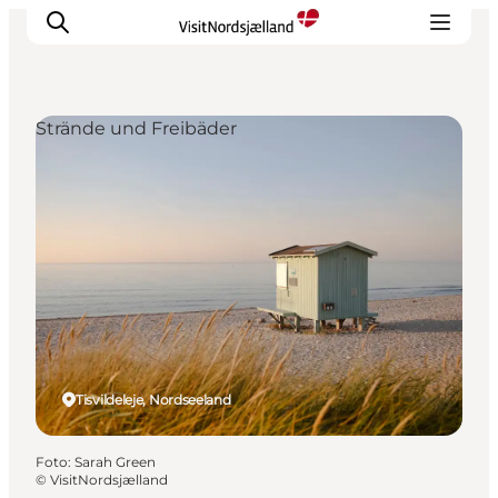
Strände und Freibäder
Highlights
Erlebnisse
Geschmack
Unterkünfte
Städte
Reiseplanung
Tisvildeleje, Nordseeland
Foto
:
Sarah Green
©
VisitNordsjælland