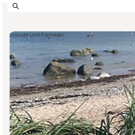
Strände und Freibäder
Highlights
Erlebnisse
Geschmack
Unterkünfte
Städte
Reiseplanung