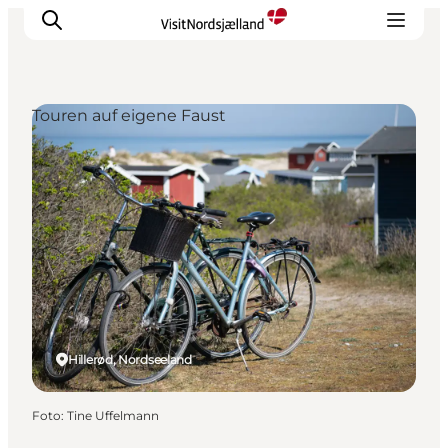
Touren auf eigene Faust
Highlights
Erlebnisse
Geschmack
Unterkünfte
Städte
Reiseplanung
Hillerød, Nordseeland
Foto
:
Tine Uffelmann