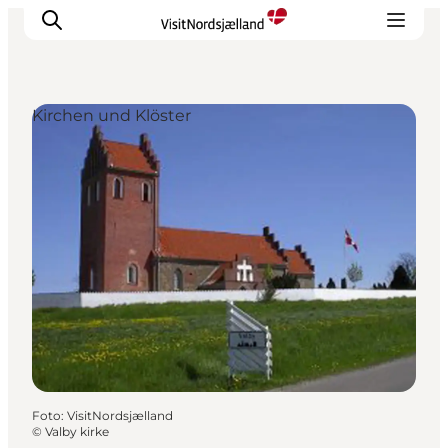
Kirchen und Klöster
Highlights
Erlebnisse
Geschmack
Unterkünfte
Städte
Reiseplanung
Foto
:
VisitNordsjælland
©
Valby kirke