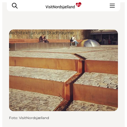
Architektur und Stadträume
Highlights
Erlebnisse
Geschmack
Unterkünfte
Städte
Reiseplanung
Foto
:
VisitNordsjælland