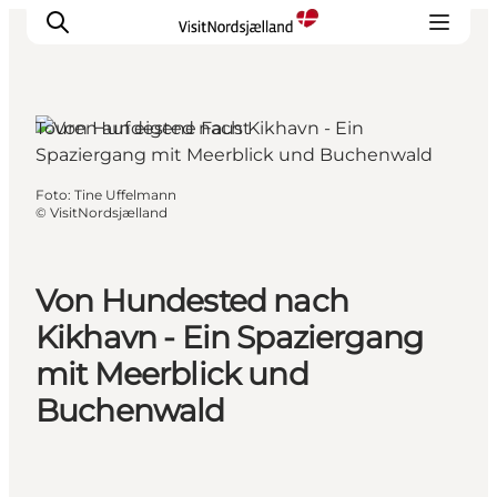
Touren auf eigene Faust
Highlights
Foto
:
Tine Uffelmann
©
VisitNordsjælland
Erlebnisse
Geschmack
Unterkünfte
Von Hundested nach
Städte
Kikhavn - Ein Spaziergang
Reiseplanung
mit Meerblick und
Buchenwald