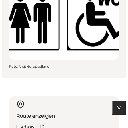
Foto
:
VisitNordsjælland
Route anzeigen
Lisehøjvej 10