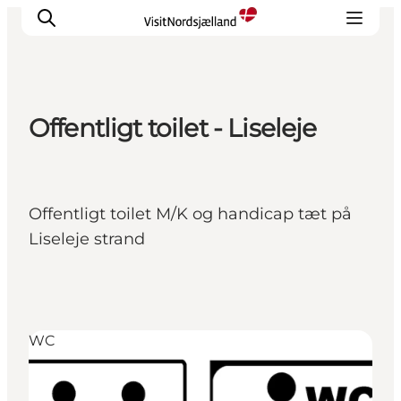
Offentligt toilet - Liseleje
Highlights
Erlebnisse
Geschmack
Offentligt toilet M/K og handicap tæt på
Unterkünfte
Liseleje strand
Städte
Reiseplanung
WC